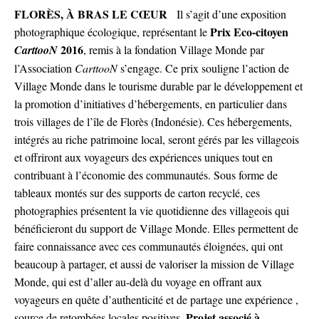
FLORÈS, À BRAS LE CŒUR
Il s’agit d’une exposition
Prix Eco-citoyen
photographique écologique, représentant le
2016
CarttooN
, remis à la fondation
Village Monde
par
l’
Association
CarttooN
s’engage.
Ce prix souligne l’action de
Village Monde
dans le tourisme durable par le développement et
la promotion d’initiatives d’hébergements, en particulier dans
trois villages de l’île de Florès (Indonésie). Ces hébergements,
intégrés au riche patrimoine local, seront gérés par les villageois
et offriront aux voyageurs des expériences uniques tout en
contribuant à l’économie des communautés.
Sous forme de
tableaux montés sur des supports de carton recyclé, ces
photographies présentent la vie quotidienne des villageois qui
bénéficieront du support de
Village Monde
. Elles permettent de
faire connaissance avec ces communautés éloignées, qui ont
beaucoup à partager, et aussi de valoriser la mission de
Village
Monde
, qui est d’aller au-delà du voyage en offrant aux
voyageurs en quête d’authenticité et de partage une expérience ,
Projet associé à
source de retombées locales positives.