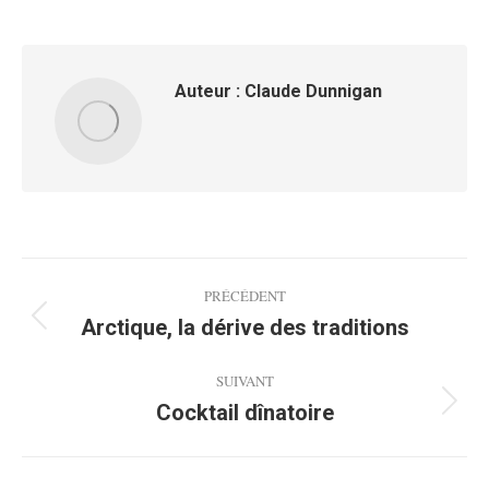
Auteur :
Claude Dunnigan
Navigation
PRÉCÉDENT
article
Arctique, la dérive des traditions
Article
précédent
:
SUIVANT
Cocktail dînatoire
Article
suivant
: